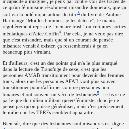
incapacité à imaginer, je peux par contre voir des traces de
ce qu'un féminisme résolument misandre donnerais, que ça
3
soit via la polémique autour du titre
du livre de Pauline
Harmange "Moi les hommes, je les déteste", le mantra
régulièrement repris de "
men are trash
" ou certaines sorties
4
médiatiques d'Alice Coffin
. Par cela, je ne veux pas dire
que c'est misandre, mais que si un courant de pensée
misandre venait à exister, ça ressemblerais à ça en
beaucoup plus virulant.
Et d'ailleurs, c'est un des points qui m'a le plus marqué
dans la lecture de Transfuge de sexe, c'est que les
personnes AMAB transitionnent pour devenir des femmes
trans, alors que les personnes AFAB vont plus souvent
transitionner pour s'affirmer comme personnes non
5
binaires et ont souvent un vécu de lesbiennes
. Le livre ne
parle que du milieu militant queer/féministe, donc je ne
pense pas qu'on puisse généraliser, mais c'est précisement
le milieu ou les TERFs semblent apparaitre.
Bien sûr, dire que des lesbiennes sont misandres est digne