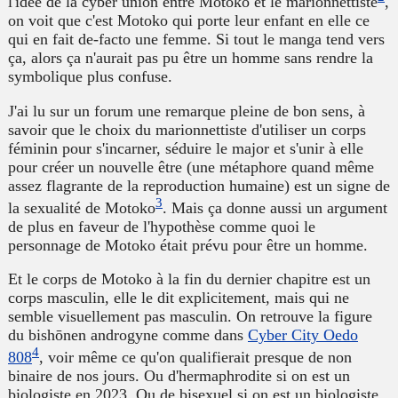
l'idée de la cyber union entre Motoko et le marionnettiste
,
on voit que c'est Motoko qui porte leur enfant en elle ce
qui en fait de-facto une femme. Si tout le manga tend vers
ça, alors ça n'aurait pas pu être un homme sans rendre la
symbolique plus confuse.
J'ai lu sur un forum une remarque pleine de bon sens, à
savoir que le choix du marionnettiste d'utiliser un corps
féminin pour s'incarner, séduire le major et s'unir à elle
pour créer un nouvelle être (une métaphore quand même
assez flagrante de la reproduction humaine) est un signe de
3
la sexualité de Motoko
. Mais ça donne aussi un argument
de plus en faveur de l'hypothèse comme quoi le
personnage de Motoko était prévu pour être un homme.
Et le corps de Motoko à la fin du dernier chapitre est un
corps masculin, elle le dit explicitement, mais qui ne
semble visuellement pas masculin. On retrouve la figure
du bishōnen androgyne comme dans
Cyber City Oedo
4
808
, voir même ce qu'on qualifierait presque de non
binaire de nos jours. Ou d'hermaphrodite si on est un
biologiste en 2023. Ou de bisexuel si on est un biologiste