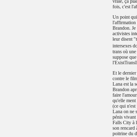
vraie, ça pla
fois, c'est l
Un point qui
l'affirmation
Brandon. Je p
activistes i
leur disent "
intersexes do
trans où une
suppose que 
l'ExistTransI
Et le dernier
contre le fil
Lana est la 
Brandon aprè
faire l'amour
qu'elle ment 
(ce qui n'est
Lana on ne sa
pénis vivant 
Falls City à 
son rencard 
poitrine du 