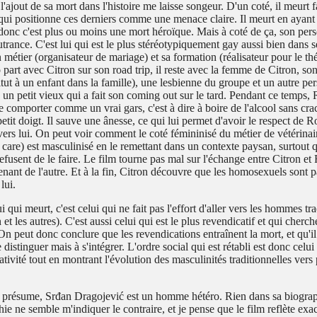
l'ajout de sa mort dans l'histoire me laisse songeur. D'un coté, il meurt 
qui positionne ces derniers comme une menace claire. Il meurt en ayant 
donc c'est plus ou moins une mort héroïque. Mais à coté de ça, son per
utrance. C'est lui qui est le plus stéréotypiquement gay aussi bien dans 
métier (organisateur de mariage) et sa formation (réalisateur pour le th
part avec Citron sur son road trip, il reste avec la femme de Citron, son
titut à un enfant dans la famille), une lesbienne du groupe et un autre p
un petit vieux qui a fait son coming out sur le tard. Pendant ce temps,
 comporter comme un vrai gars, c'est à dire à boire de l'alcool sans cra
petit doigt. Il sauve une ânesse, ce qui lui permet d'avoir le respect de 
vers lui. On peut voir comment le coté fémininisé du métier de vétérinair
 care) est masculinisé en le remettant dans un contexte paysan, surtou
refusent de le faire. Le film tourne pas mal sur l'échange entre Citron et
nant de l'autre. Et à la fin, Citron découvre que les homosexuels sont p
lui.
i qui meurt, c'est celui qui ne fait pas l'effort d'aller vers les hommes tra
 et les autres). C'est aussi celui qui est le plus revendicatif et qui cherch
 On peut donc conclure que les revendications entraînent la mort, et qu'il
 distinguer mais à s'intégrer. L'ordre social qui est rétabli est donc celui
tivité tout en montrant l'évolution des masculinités traditionnelles vers
 présume, Srđan Dragojević est un homme hétéro. Rien dans sa biogra
ie ne semble m'indiquer le contraire, et je pense que le film reflète exa