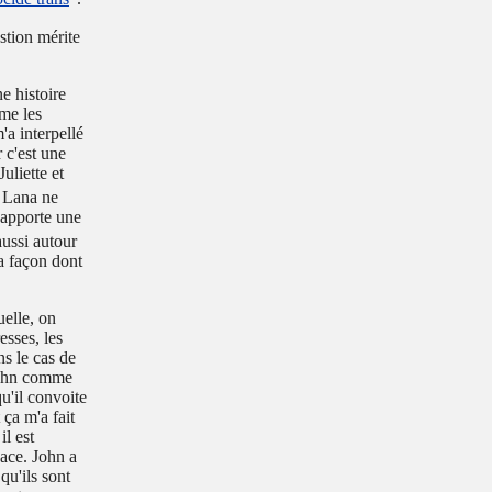
stion mérite
e histoire
me les
'a interpellé
 c'est une
uliette et
e Lana ne
 apporte une
aussi autour
la façon dont
uelle, on
esses, les
ns le cas de
 John comme
qu'il convoite
 ça m'a fait
l est
dace. John a
qu'ils sont