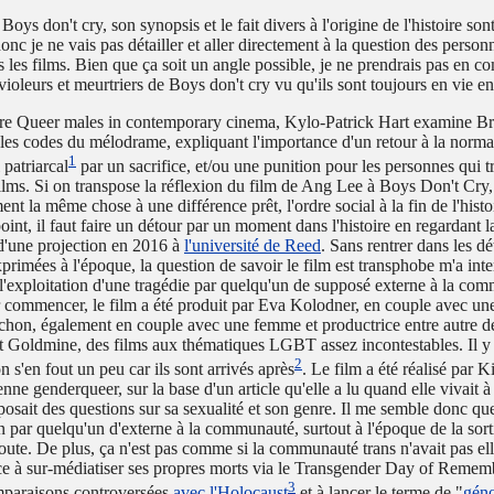
 Boys don't cry, son synopsis et le fait divers à l'origine de l'histoire son
onc je ne vais pas détailler et aller directement à la question des perso
 les films. Bien que ça soit un angle possible, je ne prendrais pas en co
violeurs et meurtriers de Boys don't cry vu qu'ils sont toujours en vie e
vre
Queer males in contemporary cinema
, Kylo-Patrick Hart examine B
les codes du mélodrame, expliquant l'importance d'un retour à la normal
1
 patriarcal
par un sacrifice, et/ou une punition pour les personnes qui t
 films. Si on transpose la réflexion du film de Ang Lee à Boys Don't Cry,
ent la même chose à une différence prêt, l'ordre social à la fin de l'histo
int, il faut faire un détour par un moment dans l'histoire en regardant l
 d'une projection en 2016 à
l'université de Reed
. Sans rentrer dans les dé
rimées à l'époque, la question de savoir le film est transphobe m'a inter
 l'exploitation d'une tragédie par quelqu'un de supposé externe à la co
ommencer, le film a été produit par Eva Kolodner, en couple avec un
chon, également en couple avec une femme et productrice entre autre d
t Goldmine, des films aux thématiques LGBT assez incontestables. Il y 
2
 s'en fout un peu car ils sont arrivés après
. Le film a été réalisé par 
enne genderqueer, sur la base d'un article qu'elle a lu quand elle vivait
 posait des questions sur sa sexualité et son genre. Il me semble donc qu
on par quelqu'un d'externe à la communauté, surtout à l'époque de la sort
 route. De plus, ça n'est pas comme si la communauté trans n'avait pas 
ce à sur-médiatiser ses propres morts via le
Transgender Day of Remem
3
mparaisons controversées
avec l'Holocaust
et à lancer le terme de "
géno