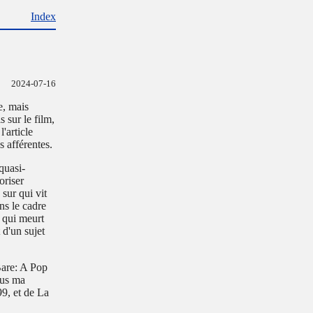
Index
2024-07-16
e, mais
 sur le film,
'article
 afférentes.
quasi-
oriser
 sur qui vit
ns le cadre
e qui meurt
 d'un sujet
are: A Pop
plus ma
99, et de La