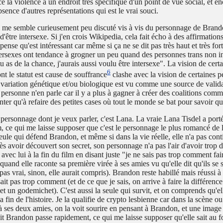
ce la violence à un endroit trés spécifique d'un point de vue social, et e
'absence d'autres représentations qui est le vrai souci.
 me semble curieusement peu discuté vis à vis du personnage de Brando
 d'être intersexe. Si j'en crois Wikipedia, cela fait écho à des affirmation
ense qu'est intéressant car même si ça ne se dit pas très haut et très fort
ntersexes ont tendance à grogner un peu quand des personnes trans non i
tu as de la chance, j'aurais aussi voulu être intersexe". La vision de certa
6
nt le statut est cause de souffrance
clashe avec la vision de certaines 
 variation génétique et/ou biologique est vu comme une source de valida
personne n'en parle car il y a plus à gagner à créer des coalitions com
nter qu'à refaire des petites cases où tout le monde se bat pour savoir qu
 personnage dont je veux parler, c'est Lana. La vraie Lana Tisdel a porté
m, ce qui me laisse supposer que c'est le personnage le plus romancé de l'
seule qui défend Brandon, et même si dans la vie réelle, elle n'a pas con
s avoir découvert son secret, son personnage n'a pas l'air d'avoir trop d
 avec lui à la fin du film en disant juste "je ne sais pas trop comment fai
quand elle raconte sa première virée à ses amies vu qu'elle dit qu'ils se
 pas vrai, sinon, elle aurait compris). Brandon reste habillé mais réussi à
it pas trop comment (et de ce que je sais, on arrive à faire la différence
et un godemichet). C'est aussi la seule qui survit, et on comprends qu'el
la fin de l'histoire. Je la qualifie de crypto lesbienne car dans la scène ou
à ses deux amies, on la voit sourire en pensant à Brandon, et une image 
dit Brandon passe rapidement, ce qui me laisse supposer qu'elle sait au f