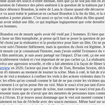
mme ayant des soucis d'ordre mentale, bien que ça ne soit pas mis en 
uestion de l'absence des pères amènent à la question de la trahison par
dace dénonce Brandon, la mère de Lana le chasse quand elle découvre qu
 va aussi trahir le patriarcat en cachant Brandon à la fin du film, et la
randon à porter plainte. C'est aussi ce qu'on voit au début du film quan
r avoir séduit une fille, ce qui implique logiquement que cette derniére
des hommes.
 Brandon est de mourir après avoir été violé par 2 hommes. Et bien que
n fasse un film transphobe, je pense qu'il faut se poser la question de p
 été choisi par la réalisatrice et la productrice pour faire un film. On ne p
voir suivi l'histoire fidèlement, mais la question du choix est légitime. 
t mourir car je connaissait l'histoire, mais j'avais oublié l'existance du v
n film américain, je suis assez partagé sur l'impact. D'un coté, ça me se
culièrement violent et c'est important de ne pas cacher ça. La réalisatric
écu une agression sexuelle, et elle a fait attention à la façon de filmer l
terview
en 2020, l'acteur qui joue le rôle de Tom, Brendan Sexton, décla
nt 45 minutes au moment de tourner la scène. Mais à coté, le fait de n'a
e de viol a tendance à confiner les viols à des actions violentes dans l'
c les effets qu'on connaît comme le fait de ne pas croire les victimes q
ctement à ce qu'on pense être un viol. Mais le souci n'est pas tant d'avo
er que de n'avoir que ce genre de scène, tout comme le souci n'est pas d'
ersonne trans que de n'avoir que des meurtres de personnes trans com
on à l'écran. Et je trouve aussi dommage que le viol soit montré comme 
lement en bas de l'échelle avec des soucis mentaux. Même basé sur un