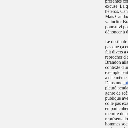
présentés co
excuse. La q
hétéros. Can
Mais Candace
va inciter B
poursuivi pou
dénoncer à 
Le destin de
pas que ça e
fait divers a
reprocher d'a
Brandon allai
contexte d'u
exemple parti
a elle même v
Dans une
in
pleuré penda
genre de scèn
publique ave
colle pas exa
en particuli
meurtre de p
représentati
hommes socia