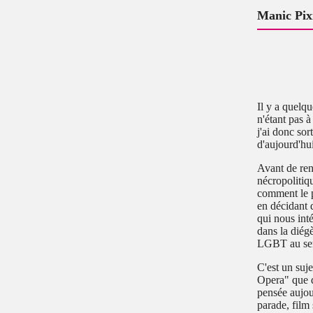
Manic Pix
Il y a quelq
n'étant pas à
j'ai donc so
d'aujourd'hu
Avant de rent
nécropolitiq
comment le po
en décidant 
qui nous inté
dans la diégè
LGBT au sens
C'est un suj
Opera" que
pensée aujou
parade, film