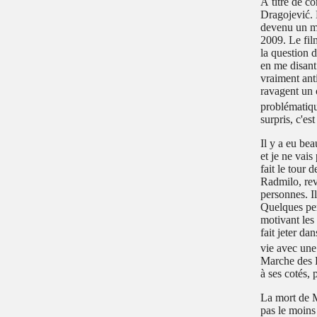
À titre de c
Dragojević. 
devenu un ma
2009. Le fil
la question d
en me disant
vraiment ant
ravagent un 
problématiq
surpris, c'es
Il y a eu bea
et je ne vais
fait le tour 
Radmilo, rev
personnes. I
Quelques per
motivant les
fait jeter da
vie avec une
Marche des F
à ses cotés,
La mort de M
pas le moins