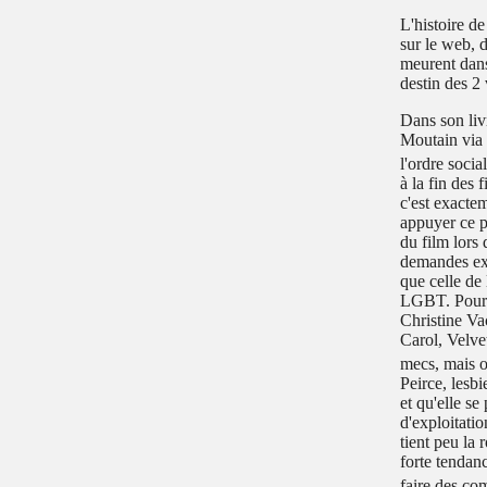
L'histoire de
sur le web, d
meurent dans
destin des 2 
Dans son li
Moutain via 
l'ordre social
à la fin des
c'est exactem
appuyer ce po
du film lors
demandes exp
que celle de
LGBT. Pour c
Christine Va
Carol, Velve
mecs, mais on
Peirce, lesbi
et qu'elle se
d'exploitati
tient peu la
forte tendan
faire des co