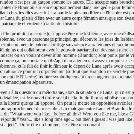
ndon n'est pas un garçon comme les autres. Elle accepte sans broncher
lantes de Brandon sur son emprisonnement dans une geôle pour femmes
llant chez les flics avec lui. La partie la plus modifiée de l'histoire est p
ar Lana du plaisir d'être avec un autre corps féminin ainsi que son évas
triarcale et violente à la fin de l'histoire.
 film produit par ce que je suppose être une lesbienne, avec une réalisa
sbienne, avec un personnage principal qui découvre les joies du lesbian
on voit comment le patriarcat inflige sa violence aux femmes et aux ho
 féminins qui collaborent avec le pouvoir patriarcal en devenant mère et 
dace) ou en voulant devenir un homme (Brandon) sont punis par le vio
 comme ça, on constate qu'il s'agit d'un alignement assez marqué sur les
sbiennes, et le fait de finir le film sur le départ de Lana après avoir acce
son attirance pour un corps féminin (surtout que Brandon ne semble plus 
moment de l'histoire) montre symboliquement un changement d'orientati
'un émancipation séparatiste.
venir à la question du mélodrame, alors la situation de Lana, qui n'est 
 détaillée, est le nouvel ordre social de la fin du film symbolisé par son
t la liberté que ça lui apporte. On peut le mettre en opposition avec les
te au rapprochement du masculin. Un dialogue entre Lana et Brandon le 
i dit
"What were you like... before all this? Were you like me, like a G
 réponds
"Yeah... like a long time ago... but then I guess I was just like 
st a jerk"
. Donc être un homme, c'est être un connard.