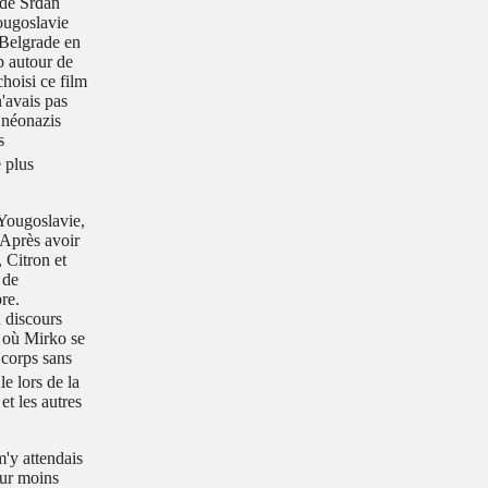
 de Srđan
Yougoslavie
 Belgrade en
p autour de
choisi ce film
n'avais pas
s néonazis
s
 plus
 Yougoslavie,
. Après avoir
 Citron et
 de
re.
n discours
t où Mirko se
 corps sans
e lors de la
t les autres
m'y attendais
our moins