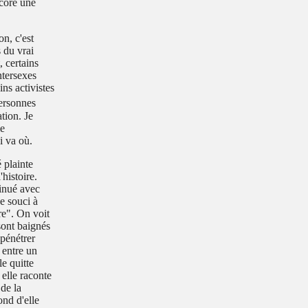
ncore une
n, c'est
s du vrai
, certains
ntersexes
ins activistes
personnes
tion. Je
me
i va où.
 plainte
histoire.
tinué avec
e souci à
re". On voit
 sont baignés
 pénétrer
 entre un
le quitte
 elle raconte
de la
ond d'elle