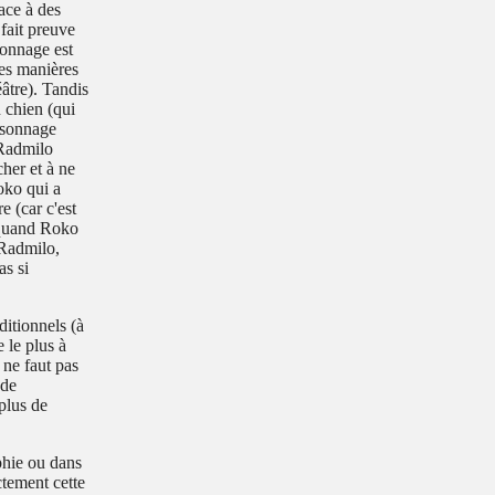
face à des
fait preuve
sonnage est
ses manières
éâtre). Tandis
 chien (qui
ersonnage
 Radmilo
cher et à ne
Roko qui a
e (car c'est
t quand Roko
 Radmilo,
as si
ditionnels (à
e le plus à
 ne faut pas
 de
 plus de
phie ou dans
ctement cette