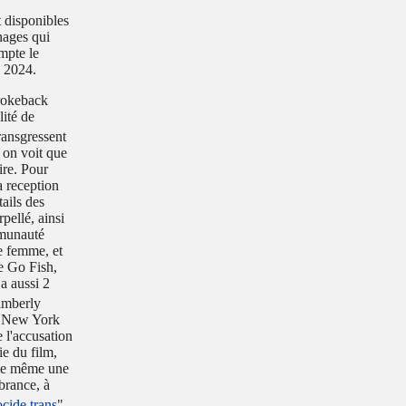
t disponibles
nnages qui
mpte le
n 2024.
rokeback
ité de
ransgressent
 on voit que
ire. Pour
a reception
tails des
pellé, ainsi
mmunauté
e femme, et
e Go Fish,
a aussi 2
Kimberly
 à New York
e l'accusation
ie du film,
elle même une
brance
, à
cide trans
".