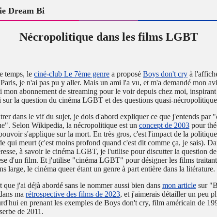
ie Dream Bi
Nécropolitique dans les films LGBT
ue temps, le
ciné-club Le 7ème genre
a proposé
Boys don't cry
à l'affich
 Paris, je n'ai pas pu y aller. Mais un ami l'a vu, et m'a demandé mon avis
rti mon abonnement de streaming pour le voir depuis chez moi, inspirant l
i sur la question du cinéma LGBT et des questions quasi-nécropolitiques
rer dans le vif du sujet, je dois d'abord expliquer ce que j'entends par "
ue". Selon Wikipedia, la nécropolitique est un
concept de 2003
pour thé
uvoir s'applique sur la mort. En très gros, c'est l'impact de la politique
de qui meurt (c'est moins profond quand c'est dit comme ça, je sais). Da
resse, à savoir le cinéma LGBT, je l'utilise pour discutter la question d
se d'un film. Et j'utilise "cinéma LGBT" pour désigner les films traitant
 large, le cinéma queer étant un genre à part entière dans la litérature.
et que j'ai déjà abordé sans le nommer aussi bien dans
mon article
sur "B
 dans ma
rétrospective des films de 2023
, et j'aimerais détailler un peu 
rd'hui en prenant les exemples de Boys don't cry, film américain de 19
 serbe de 2011.