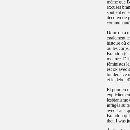
même que Bra
excuses bran
soutient en a
découverte p
communauté pa
Donc on a un
également le
histoire où 
ou les corps
Brandon (Can
meurtre. Dit
féministes le
est ok avec 
binder à ce 
et le début d
Et pour en re
explicitement
lesbianisme e
infligés sui
avec Lana qu
Brandon qui
then I was ju