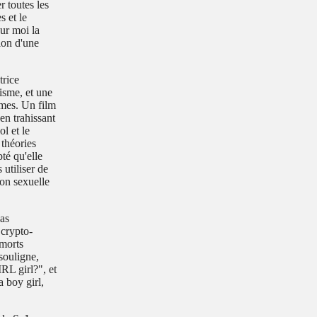
 toutes les
 et le
our moi la
ion d'une
trice
isme, et une
mmes. Un film
en trahissant
l et le
 théories
pté qu'elle
utiliser de
on sexuelle
pas
 crypto-
 morts
souligne,
IRL girl?"
, et
a boy girl,