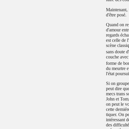
Maintenant, 
d'être posé.
Quand on reg
d'amour entr
regards écha
est celle de 
scène classi
sans doute d
couche avec 
forme de bo
du meurtre et
l'état poursu
Si on groupe
peut dire qu
mecs trans s
John et Tom,
on peut le vo
cette derniér
tiquer. On p
intéressant d
des difficult