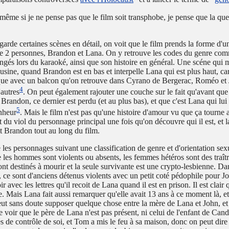
même si je ne pense pas que le film soit transphobe, je pense que la que
arde certaines scènes en détail, on voit que le film prends la forme d'un
e 2 personnes, Brandon et Lana. On y retrouve les codes du genre com
ngés lors du karaoké, ainsi que son histoire en général. Une scéne qui m
l'usine, quand Brandon est en bas et interpelle Lana qui est plus haut, car
que avec un balcon qu'on retrouve dans Cyrano de Bergerac, Roméo et J
4
'autres
. On peut également rajouter une couche sur le fait qu'avant qu
Brandon, ce dernier est perdu (et au plus bas), et que c'est Lana qui lui
5
nheur
. Mais le film n'est pas qu'une histoire d'amour vu que ça tourne 
 du viol du personnage principal une fois qu'on découvre qui il est, et 
it Brandon tout au long du film.
 les personnages suivant une classification de genre et d'orientation sex
e les hommes sont violents ou absents, les femmes hétéros sont des traîtr
ont destinés à mourir et la seule survivante est une crypto-lesbienne. Da
 ce sont d'anciens détenus violents avec un petit coté pédophile pour
ir avec les lettres qu'il recoit de Lana quand il est en prison. Il est clair 
e. Mais Lana fait aussi remarquer qu'elle avait 13 ans à ce moment là, et
eut sans doute supposer quelque chose entre la mère de Lana et John, et i
e voir que le père de Lana n'est pas présent, ni celui de l'enfant de Can
és de contrôle de soi, et Tom a mis le feu à sa maison, donc on peut dire 