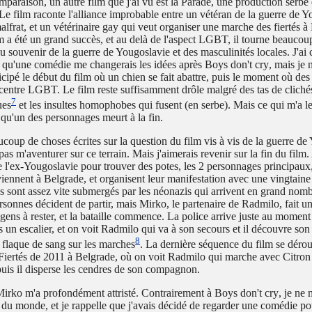
omparaison, un autre film que j'ai vu est la Parade, une production serbe
Le film raconte l'alliance improbable entre un vétéran de la guerre de 
lfrat, et un vétérinaire gay qui veut organiser une marche des fiertés à
m a été un grand succès, et au delà de l'aspect LGBT, il tourne beaucou
u souvenir de la guerre de Yougoslavie et des masculinités locales. J'ai 
 qu'une comédie me changerais les idées après
Boys don't cry
, mais je 
icipé le début du film où un chien se fait abattre, puis le moment où de
centre LGBT. Le film reste suffisamment drôle malgré des tas de cliché
7
ues
et les insultes homophobes qui fusent (en serbe). Mais ce qui m'a le
t qu'un des personnages meurt à la fin.
ucoup de choses écrites sur la question du film vis à vis de la guerre de
 pas m'aventurer sur ce terrain. Mais j'aimerais revenir sur la fin du film
de l'ex-Yougoslavie pour trouver des potes, les 2 personnages principaux,
iennent à Belgrade, et organisent leur manifestation avec une vingtaine
ls sont assez vite submergés par les néonazis qui arrivent en grand nomb
sonnes décident de partir, mais Mirko, le partenaire de Radmilo, fait u
 gens à rester, et la bataille commence. La police arrive juste au momen
ns un escalier, et on voit Radmilo qui va à son secours et il découvre son
8
 flaque de sang sur les marches
. La dernière séquence du film se déroul
iertés de 2011 à Belgrade, où on voit Radmilo qui marche avec Citron e
 puis il disperse les cendres de son compagnon.
irko m'a profondément attristé. Contrairement à
Boys don't cry
, je ne 
 du monde, et je rappelle que j'avais décidé de regarder une comédie p