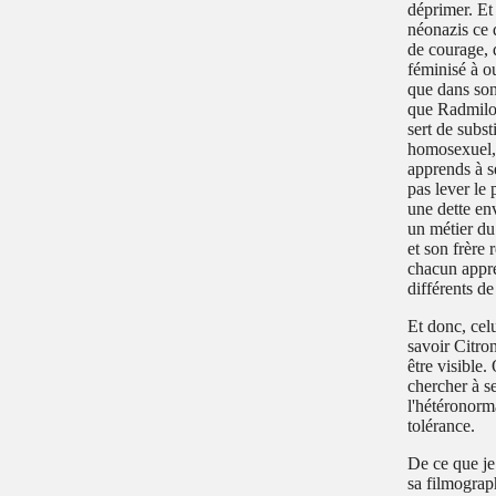
déprimer. Et 
néonazis ce 
de courage, 
féminisé à o
que dans son 
que Radmilo 
sert de subs
homosexuel, 
apprends à se
pas lever le 
une dette en
un métier du
et son frère 
chacun appre
différents de 
Et donc, celu
savoir Citron
être visible.
chercher à se
l'hétéronorma
tolérance.
De ce que je
sa filmograph